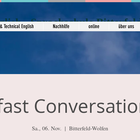
glish - Sprachschule Bitterfel
& Technical English
Nachhilfe
online
über uns
fast Conversatio
Sa., 06. Nov.
  |  
Bitterfeld-Wolfen