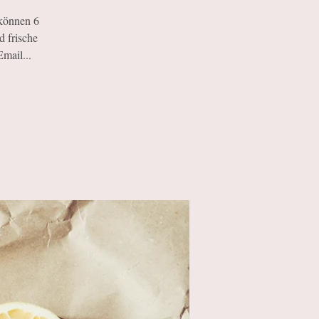
können 6
d frische
mail...