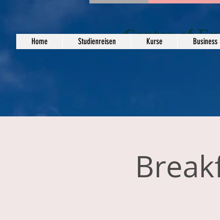
Center of En
Home
Studienreisen
Kurse
Business 
Break